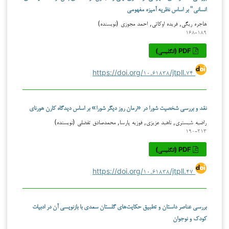
انسانی" بر اساس نظریه آمیزه مفهومی
هاجره ریگی, فریده اوکاتی, احمد مجوزی (نویسنده)
۱۶۸-۱۸۹
PDF (انگلیسی)
https://doi.org/۱۰.۶۱۸۳۸/jtpll.۷۴
نقد و بررسی شخصیت شورا در «رمان روز دیگر شورا» بر اساس دیدگاه کارن هورنای
راضیه شبستری, ناهید عزیزی, فوزیه پارسا, محمدصادق تفضلی (نویسنده)
۱۹۰-۲۱۳
PDF (انگلیسی)
https://doi.org/۱۰.۶۱۸۳۸/jtpll.۴۷
بررسی عناصر داستان و تطبیق حکایت‌های گلستان سعدی با بازنویسی آن در ادبیات
کودک و نوجوان