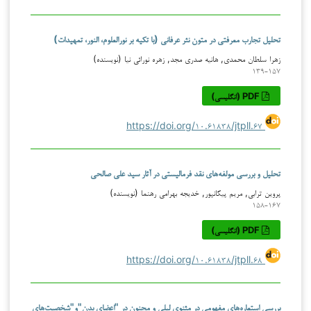
تحلیل تجارب معرفتی در متون نثر عرفانی (با تکیه بر نورالعلوم، النور، تمهیدات)
زهرا سلطان محمدی, هانیه صدری مجد, زهره نورائی نیا (نویسنده)
۱۳۹-۱۵۷
PDF (انگلیسی)
https://doi.org/۱۰.۶۱۸۳۸/jtpll.۶۷
تحلیل و بررسی مولفه‌های نقد فرمالیستی در آثار سید علی صالحی
پروین ترابی, مریم پیکانپور, خدیجه بهرامی رهنما (نویسنده)
۱۵۸-۱۶۷
PDF (انگلیسی)
https://doi.org/۱۰.۶۱۸۳۸/jtpll.۶۸
بررسی استعاره‌های مفهومی در مثنوی لیلی و مجنون در "اعضای بدن"و"شخصیت‌های