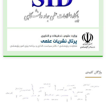
واژگان کلیدی
حوزه‌های علمیه
ادبیات تطبیقی
شخصیت پردازی
ادبیات فارسی
نیما یوشیج
عبدالمعطی حجازی
آب
فریبا وفی
حماسه
درام
نهادهای فرهنگی
تصوف
ادبیات معاصر
شخصیت زنان
نمادپردازی
عرفان
تعاملات ادبی
شعر کردی
تقدّس
ادبیات عرفانی
آتش
الگوی کنشگری
شخصیت
عرفانی
کهن الگوی یونگ
نمایش
شاهنامۀ فردوسی
عربی
عراق
شعر روایی
عرفان اسلامی
محوی
حافظ
اسطوره
نشانه¬شناسی
رموز عرفانی
فارسی
سبک عراقی
باورهای عامیانه
ترجمه