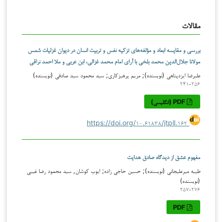
مقالات
بررسی و مقایسه ابعاد و مؤلفه‌های تزکیه نفس و تربیت انسان در دیوان غزلیات شمس
مولانا جلال‌الدین محمد بلخی با آرای امام محمد غزالی، ابن عربی و ملا احمد نراقی
علیرضا ایزدپناهی (نویسنده); مریم پرهیزکاری; سید محمود سید صادقی (نویسنده)
۲۴۱-۲۵۶
PDF (انگلیسی)
https://doi.org/۱۰.۶۱۸۳۸/jtpll.۱۶۲
مفهوم عشق از دیدگاه صادق هدایت
طیبه میرعلیجانی (نویسنده); حسین حاجی زاده; ایوب کوشان, سید محمود رضا غیبی
(نویسنده)
۲۵۷-۲۷۶
PDF