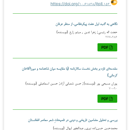
https://doi.org/۱۰.۶۱۸۳۸/jtpll.۱۵۳
نگاهی به گنبد اول هفت پیکرنظامی، از منظر عرفان
حجت اله رئیسی; زهرا تدین , میثم‌ زارع (نویسنده)
۲۷۷-۲۸۶
PDF
مقدمه‌ای تازه بر بخش نخست سالارنامه (با مقایسه میان شاهنامه و میرزاآقاخان
کرمانی)
پوران مسیحی پور (نویسنده); حسن شعبانی آزاد; حسین اسماعیلی (نویسنده)
۷۰-۹۰
PDF
بررسی و تحلیل مضامین تاریخی و دینی در تلمیحاتِ شعر معاصر افغانستان
محمدحسن حسن‌زاده نیری, عبدالغفور لیوال (نویسنده)