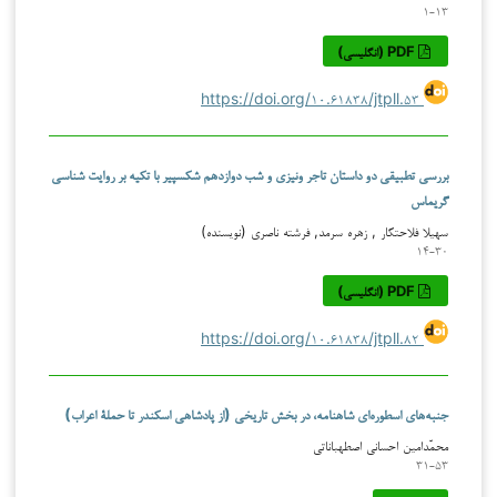
۱-۱۳
PDF (انگلیسی)
https://doi.org/۱۰.۶۱۸۳۸/jtpll.۵۳
بررسی تطبیقی دو داستان تاجر ونیزی و شب دوازدهم شکسپیر با تکیه بر روایت شناسی
گریماس
سهیلا فلاحتکار , زهره سرمد, فرشته ناصری (نویسنده)
۱۴-۳۰
PDF (انگلیسی)
https://doi.org/۱۰.۶۱۸۳۸/jtpll.۸۲
جنبه‌های اسطوره‌ای شاهنامه، در بخش تاریخی (از پادشاهی اسکندر تا حملۀ اعراب)
محمّدامین احسانی اصطهباناتی
۳۱-۵۳