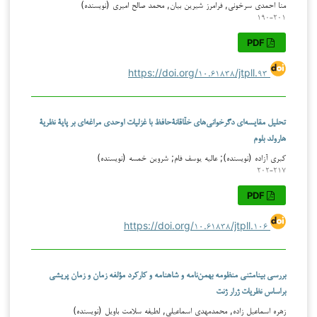
منا احمدی سرخونی, فرامرز شیرین بیان, محمد صالح امیری (نویسنده)
۱۹۰-۲۰۱
PDF
https://doi.org/۱۰.۶۱۸۳۸/jtpll.۹۳
تحلیل مقایسه‌ای دگرخوانی‌های خلّاقانۀحافظ با غزلیات اوحدی مراغه‌ای بر پایۀ نظریۀ
هارولد بلوم
کبری آزاده (نویسنده); عالیه یوسف فام; شروین خمسه (نویسنده)
۲۰۲-۲۱۷
PDF
https://doi.org/۱۰.۶۱۸۳۸/jtpll.۱۰۶
بررسی بینامتنی منظومه بهمن‌نامه و شاهنامه و کارکرد مؤلفه زمان و زمان پریشی
براساس نظریات ژرار ژنت
زهره اسماعیل زاده, محمدمهدی اسماعیلی, لطیفه سلامت باویل (نویسنده)