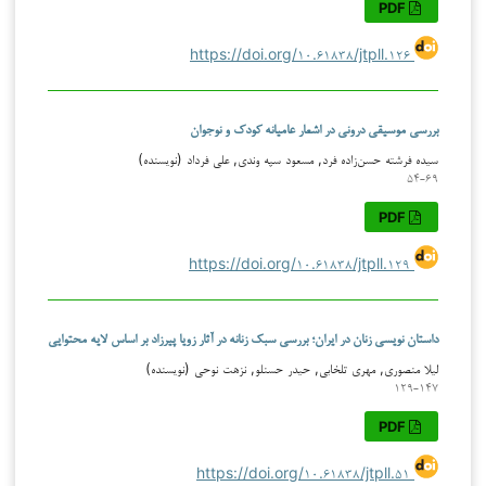
PDF
https://doi.org/۱۰.۶۱۸۳۸/jtpll.۱۲۶
بررسی موسیقی درونی در اشعار عامیانه کودک و نوجوان
سیده فرشته حسن‌زاده فرد, مسعود سپه وندی, علی فرداد (نویسنده)
۵۴-۶۹
PDF
https://doi.org/۱۰.۶۱۸۳۸/jtpll.۱۲۹
داستان نویسی زنان در ایران؛ بررسی سبک زنانه در آثار زویا پیرزاد بر اساس لایه محتوایی
لیلا منصوری, مهری تلخابی, حیدر حسنلو, نزهت نوحی (نویسنده)
۱۲۹-۱۴۷
PDF
https://doi.org/۱۰.۶۱۸۳۸/jtpll.۵۱