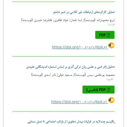
تحلیل کارکردهای ارتباطات غیر کلامی در شعر شاملو
ایرج محمودزاده (نویسنده); لیدا نامدار; جواد طاهری, غلامرضا حیدری (نویسنده)
۱-۱۷
PDF
https://doi.org/۱۰.۶۱۸۳۸/jtpll.۶۶
تحلیل ژانر ادبی و علمی زبان ترکی آذری بر اساس استعاره اندیشگانی هلیدی
معصومه پورنظمی سیس (نویسنده); مسعود ذوقی; نادر اسدی (نویسنده)
۱۸-۳۰
PDF (انگلیسی)
https://doi.org/۱۰.۶۱۸۳۸/jtpll.۵۹
رئالیسم چندلایه در غزلیات بیدل دهلوی: از بازتاب اجتماعی تا عمق معنایی