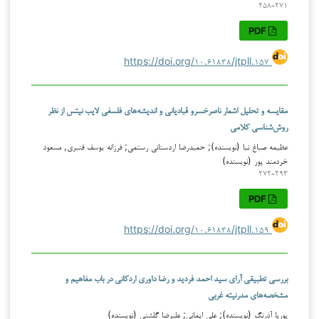
۲۵۸-۲۷۱
PDF
https://doi.org/۱۰.۶۱۸۳۸/jtpll.۱۵۷
مقایسه و تحلیل اشعار ناصرخسرو قبادیانی و اندیشه‌های فلسفی لایب نیتس از نظر
روش‌شناسی کلامی
عظیمه صباغ نیا (نویسنده); حمیدرضا اردستانی رستمی; فرزانه یوسف قنبری, مسعود
خردمند پور (نویسنده)
۲۷۲-۲۹۳
PDF
https://doi.org/۱۰.۶۱۸۳۸/jtpll.۱۵۹
بررسی تطبیقی آرای سید احمد فردید و رضا داوری اردکانی در باب مفاهیم و
مشخصه‌های مدرنیته غربی
پوریا آذرنگ (نویسنده); علی ایمانی; علیرضا گلشنی (نویسنده)