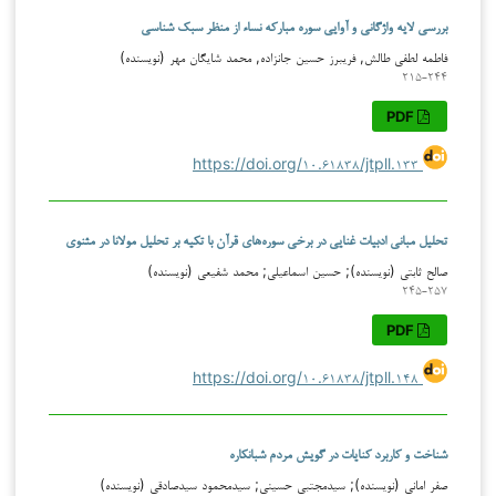
بررسی لایه واژگانی و آوایی سوره مبارکه نساء از منظر سبک شناسی
فاطمه لطفی طالش, فریبرز حسین‌ جانزاده, محمد شایگان مهر (نویسنده)
۲۱۵-۲۴۴
PDF
https://doi.org/۱۰.۶۱۸۳۸/jtpll.۱۳۳
تحلیل مبانی ادبیات غنایی در برخی سوره‌های قرآن با تکیه بر تحلیل مولانا در مثنوی
صالح ثابتی (نویسنده); حسین اسماعیلی; محمد شفیعی (نویسنده)
۲۴۵-۲۵۷
PDF
https://doi.org/۱۰.۶۱۸۳۸/jtpll.۱۴۸
شناخت و کاربرد کنایات در گویش مردم شبانکاره
صفر امانی (نویسنده); سیدمجتبی حسینی; سیدمحمود سیدصادقی (نویسنده)