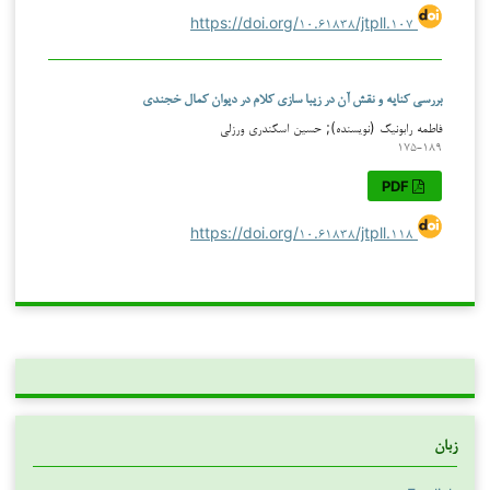
https://doi.org/۱۰.۶۱۸۳۸/jtpll.۱۰۷
بررسی کنایه و نقش آن در زیبا سازی کلام در دیوان کمال خجندی
فاطمه رابونیک (نویسنده); حسین اسکندری ورزلی
۱۷۵-۱۸۹
PDF
https://doi.org/۱۰.۶۱۸۳۸/jtpll.۱۱۸
زبان