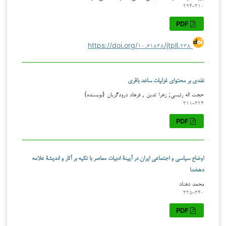
۲۹۴-۳۱۰
PDF
https://doi.org/۱۰.۶۱۸۳۸/jtpll.۲۳۸
نقدی بر محتوای غزلیات ساعد باقری
حجت اله رئیسی; زهرا تدین , فرهاد درودگریان (نویسنده)
۳۱۱-۳۲۴
PDF
اوضاع سیاسی و اجتماعی ایران در آیینۀ ادبیات معاصر با تکیه بر آثار و اندیشۀ علامه
دهخدا
محمد دهناد
۳۲۵-۳۴۰
PDF