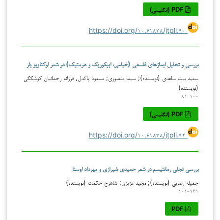
PDF (انگلیسی)
https://doi.org/۱۰.۶۱۸۳۸/jtpll.۹۰
بررسی و تحلیل ایماژهای فلسفی (خیامی، اپیکوریک و هرمتیک) در شعر اوکتاویو پاز
سعید بیت ساعدی (نویسنده); سیما منصوری; مسعود پاکدل, فرزانه رحمانیان کوشککی
(نویسنده)
۸۱-۱۰۰
PDF (انگلیسی)
https://doi.org/۱۰.۶۱۸۳۸/jtpll.۹۴
بررسی تجلی رمانتیسم در شعر حمیدی شیرازی و مهرداد اوستا
جمیله رضایی (نویسنده); مجید عزیزی; شاهرخ حکمت (نویسنده)
۱۰۱-۱۲۱
PDF