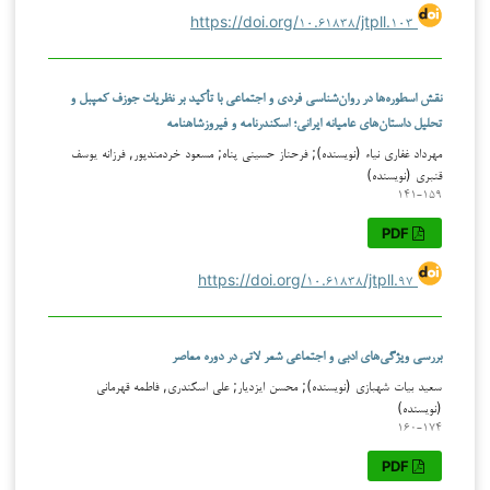
https://doi.org/۱۰.۶۱۸۳۸/jtpll.۱۰۳
نقش اسطوره‌ها در روان‌شناسی فردی و اجتماعی با تأکید بر نظریات جوزف کمپبل و
تحلیل داستان‌های عامیانه ایرانی؛ اسکندرنامه و فیروزشاهنامه
مهرداد غفاری نیاء (نویسنده); فرحناز حسینی پناه; مسعود خردمندپور, فرزانه یوسف
قنبری (نویسنده)
۱۴۱-۱۵۹
PDF
https://doi.org/۱۰.۶۱۸۳۸/jtpll.۹۷
بررسی ویژگی‌های ادبی و اجتماعی شعر لاتی در دوره معاصر
سعید بیات شهبازی (نویسنده); محسن ایزدیار; علی اسکندری, فاطمه قهرمانی
(نویسنده)
۱۶۰-۱۷۴
PDF