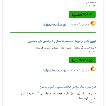
محمد میر
۳۱-۴۷
PDF (انگلیسی)
https://doi.org/۱۰.۶۱۸۳۸/jtpll.۷۱
تبیین آزادی در ادبیات «محمدرضا سنگری» بر اساس آرای نوصداریی
احمد امیری (نویسنده); حسین یزدی; هنگامه آشوری (نویسنده)
۴۸-۶۴
PDF (انگلیسی)
https://doi.org/۱۰.۶۱۸۳۸/jtpll.۹۱
زبان بدن و نشانه شناسی عواطف انسانی در لیلی و مجنون
مریم جبروتیان (نویسنده); علیرضا قوجه زاده; مرجان علي اكبرزاده زهتاب , پرستو
یمینی (نویسنده)
۶۵-۸۰