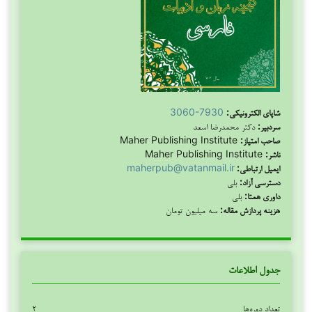
شاپای الکترونیکی:
3060-7930
سردبیر:
دکتر محمدرضا اسعد
صاحب امتیاز:
Maher Publishing Institute
ناشر:
Maher Publishing Institute
ایمیل ارتباطی:
maherpub@vatanmail.ir
دسترسی آزاد:
بلی
داوری همتا:
بلی
هزینه پردازش مقاله:
سه میلیون تومان
جدول اطلاعات
تعداد دوره‌ها
۲