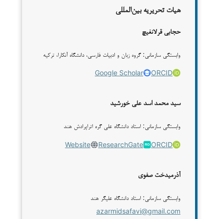
هیات تحریریه بین‌المللی
حجابی قرلانغیچ
وابستگی سازمانی: گروه زبان و ادبیات فارسی، دانشگاه آنکارا، ترکیه
Google Scholar
ORCID
سید محمد اسد علی خورشید
وابستگی سازمانی: استاد دانشگاه علی گره اتراپرادش هند
Website
ResearchGate
ORCID
آذرمیدخت صفوی
وابستگی سازمانی: استاد دانشگاه علیگر هند
azarmidsafavi@gmail.com