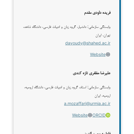
فریده داودی مقدم
وابستگی سازمانی: دانشیار، گروه زبان و ادبیات فارسی، دانشگاه شاهد،
تهران، ایران
davoudy@shahed.ac.ir
Website
علیرضا مظفری تازه کندی
وابستگی سازمانی: استاد، گروه زبان و ادبیات فارسی، دانشگاه ارومیه،
ارومیه، ایران
a.mozaffari@urmia.ac.ir
Website
ORCID