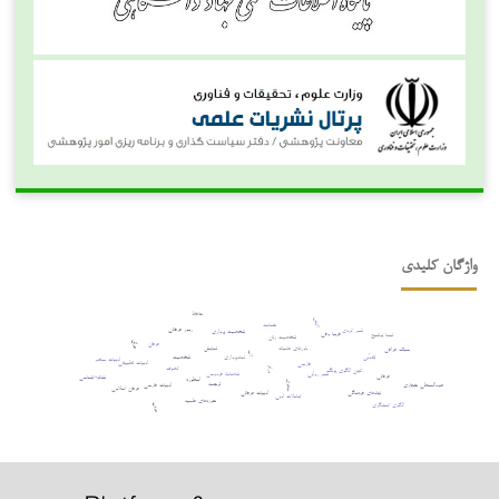
واژگان کلیدی
حافظ
آتش
حماسه
رموز عرفانی
شعر کردی
شخصیت پردازی
فریبا وفی
نیما یوشیج
شخصیت زنان
عرفان
عراق
باورهای عامیانه
نمایش
سبک عراقی
آب
نمادپردازی
تقدّس
شخصیت
ادبیات معاصر
ادبیات تطبیقی
فارسی
تصوف
درام
کهن الگوی یونگ
شعر روایی
شاهنامۀ فردوسی
عرفانی
نشانه¬شناسی
اسطوره
محوی
ترجمه
عبدالمعطی حجازی
ادبیات فارسی
عرفان اسلامی
ادبیات عرفانی
نهادهای فرهنگی
تعاملات ادبی
حوزه‌های علمیه
الگوی کنشگری
عربی