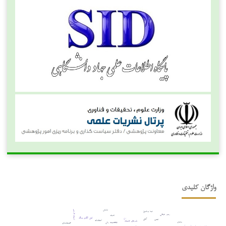
واژگان کلیدی
نمایش
ادبیات فارسی
نیما یوشیج
رموز عرفانی
تصوف
زن
کهن الگوی یونگ
آتش
نسب
اعتقادات
باورهای عامیانه
محوی
شخصیت زنان
خویشاوندی
شعر روایی